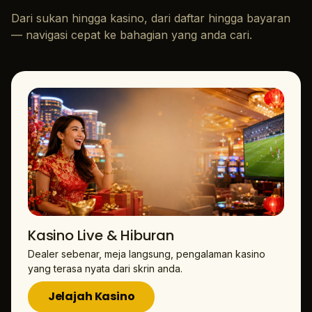
Dari sukan hingga kasino, dari daftar hingga bayaran
— navigasi cepat ke bahagian yang anda cari.
Kasino Live & Hiburan
Dealer sebenar, meja langsung, pengalaman kasino
yang terasa nyata dari skrin anda.
Jelajah Kasino