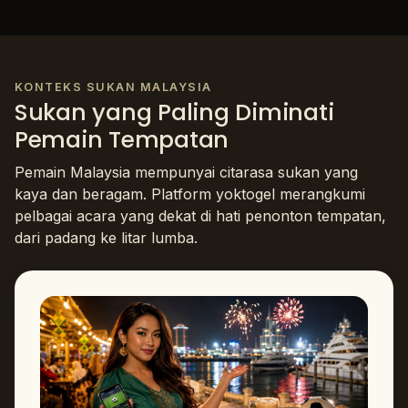
KONTEKS SUKAN MALAYSIA
Sukan yang Paling Diminati
Pemain Tempatan
Pemain Malaysia mempunyai citarasa sukan yang
kaya dan beragam. Platform yoktogel merangkumi
pelbagai acara yang dekat di hati penonton tempatan,
dari padang ke litar lumba.