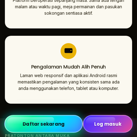
Platform beroperasi sepanjang masa. Sama ada tengah
malam atau waktu pagi, meja permainan dan pasukan
sokongan sentiasa aktif.
Pengalaman Mudah Alih Penuh
Laman web responsif dan aplikasi Android rasmi
memastikan pengalaman yang konsisten sama ada
anda menggunakan telefon, tablet atau komputer.
Daftar sekarang
Log masuk
🌐
English
PRATONTON ANTARA MUKA