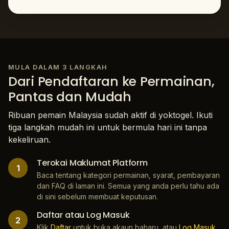
MULA DALAM 3 LANGKAH
Dari Pendaftaran ke Permainan,
Pantas dan Mudah
Ribuan pemain Malaysia sudah aktif di yoktogel. Ikuti
tiga langkah mudah ini untuk bermula hari ini tanpa
kekeliruan.
Terokai Maklumat Platform
1
Baca tentang kategori permainan, syarat, pembayaran
dan FAQ di laman ini. Semua yang anda perlu tahu ada
di sini sebelum membuat keputusan.
Daftar atau Log Masuk
2
Klik
Daftar
untuk buka akaun baharu, atau
Log Masuk