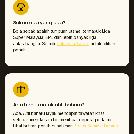
Sukan apa yang ada?
Bola sepak adalah tumpuan utama, termasuk Liga
Super Malaysia, EPL dan lebih banyak liga
antarabangsa. Semak
bahagian Kasino
untuk pilihan
penuh.
Ada bonus untuk ahli baharu?
Ada. Ahli baharu layak mendapat tawaran khas
selepas mendaftar dan membuat deposit pertama.
Lihat butiran penuh di halaman
Bonus Selamat Datang
.