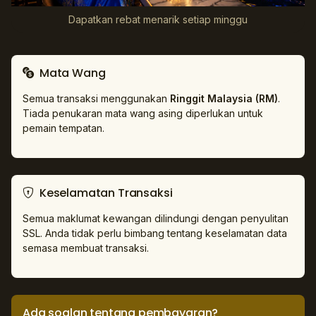
Dapatkan rebat menarik setiap minggu
Mata Wang
Semua transaksi menggunakan
Ringgit Malaysia (RM)
.
Tiada penukaran mata wang asing diperlukan untuk
pemain tempatan.
Keselamatan Transaksi
Semua maklumat kewangan dilindungi dengan penyulitan
SSL. Anda tidak perlu bimbang tentang keselamatan data
semasa membuat transaksi.
Ada soalan tentang pembayaran?