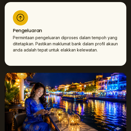
Pengeluaran
Permintaan pengeluaran diproses dalam tempoh yang
ditetapkan. Pastikan maklumat bank dalam profil akaun
anda adalah tepat untuk elakkan kelewatan.