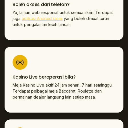
Boleh akses dari telefon?
Ya, laman web responsif untuk semua skrin. Terdapat
juga
aplikasi Android rasmi
yang boleh dimuat turun
untuk pengalaman lebih lancar.
Kasino Live beroperasi bila?
Meja Kasino Live aktif 24 jam sehari, 7 hari seminggu.
Terdapat pelbagai meja Baccarat, Roulette dan
permainan dealer langsung lain setiap masa.