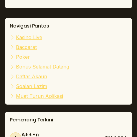
Navigasi Pantas
Kasino Live
Baccarat
Poker
Bonus Selamat Datang
Daftar Akaun
Soalan Lazim
Muat Turun Aplikasi
Pemenang Terkini
A***n