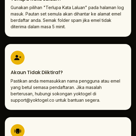
Gunakan pilihan "Terlupa Kata Laluan" pada halaman log
masuk. Pautan set semula akan dihantar ke alamat emel
berdaftar anda. Semak folder spam jika emel tidak
diterima dalam masa 5 minit.
Akaun Tidak Diiktiraf?
Pastikan anda memasukkan nama pengguna atau emel
yang betul semasa pendaftaran. Jika masalah
berterusan, hubungi sokongan yoktogel di
support@yoktogel.co
untuk bantuan segera.