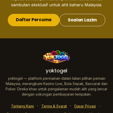
sambutan eksklusif untuk ahli baharu Malaysia.
Daftar Percuma
Soalan Lazim
yoktogel
yoktogel — platform permainan dalam talian pilihan pemain
Malaysia, merangkumi Kasino Live, Bola Sepak, Baccarat dan
Poker. Direka khas untuk pengalaman mudah alih yang lancar
dengan sokongan pembayaran tempatan.
·
·
·
Tentang Kami
Terma & Syarat
Dasar Privasi