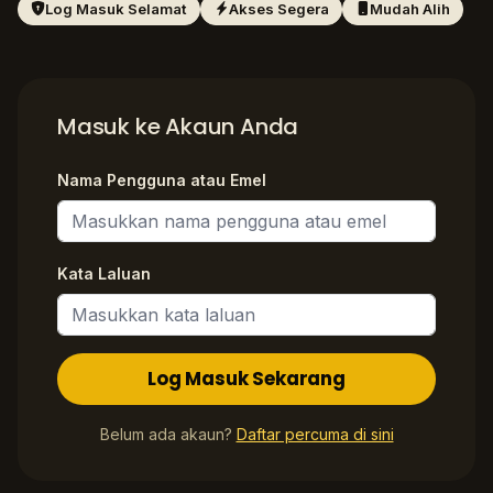
Log Masuk Selamat
Akses Segera
Mudah Alih
Masuk ke Akaun Anda
Nama Pengguna atau Emel
Kata Laluan
Log Masuk Sekarang
Belum ada akaun?
Daftar percuma di sini