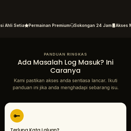
Ahli Setia
Permainan Premium
Sokongan 24 Jam
Akses Mu
PANDUAN RINGKAS
Ada Masalah Log Masuk? Ini
Caranya
Kami pastikan akses anda sentiasa lancar. Ikuti
panduan ini jika anda menghadapi sebarang isu.
Terlupa Kata Laluan?