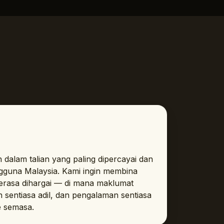
 dalam talian yang paling dipercayai dan
ngguna Malaysia. Kami ingin membina
erasa dihargai — di mana maklumat
n sentiasa adil, dan pengalaman sentiasa
e semasa.