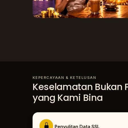
KEPERCAYAAN & KETELUSAN
Keselamatan Bukan P
yang Kami Bina
Penyulitan Data SSL