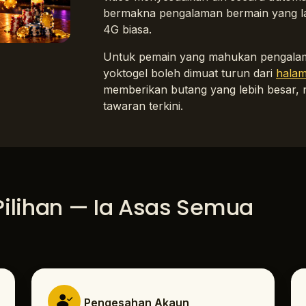
bermakna pengalaman bermain yang 
4G biasa.
Untuk pemain yang mahukan pengalaman
yoktogel boleh dimuat turun dari
halam
memberikan butang yang lebih besar, na
tawaran terkini.
ilihan — Ia Asas Semua
Pengesahan Akaun