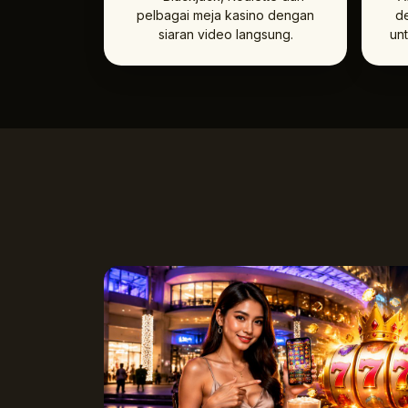
pelbagai meja kasino dengan
d
siaran video langsung.
un