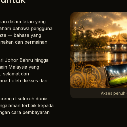
nan dalam talian yang
i faham bahawa pengguna
eza — bahasa yang
unakan dan permainan
ari Johor Bahru hingga
ain Malaysia yang
 selamat dan
ua boleh diakses dari
Akses penuh d
rang di seluruh dunia.
ngalaman terbaik kepada
engan cara pembayaran