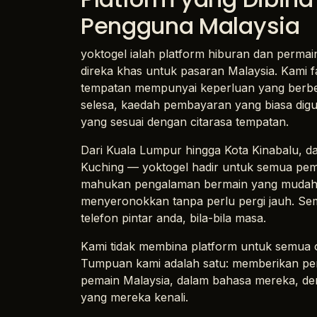
Pengguna Malaysia
yoktogel ialah platform hiburan dan permai
direka khas untuk pasaran Malaysia. Kam
tempatan mempunyai keperluan yang berb
selesa, kaedah pembayaran yang biasa dig
yang sesuai dengan citarasa tempatan.
Dari Kuala Lumpur hingga Kota Kinabalu, d
Kuching — yoktogel hadir untuk semua pem
mahukan pengalaman bermain yang mudah,
menyeronokkan tanpa perlu pergi jauh. Sem
telefon pintar anda, bila-bila masa.
Kami tidak membina platform untuk semua o
Tumpuan kami adalah satu: memberikan pe
pemain Malaysia, dalam bahasa mereka, d
yang mereka kenali.