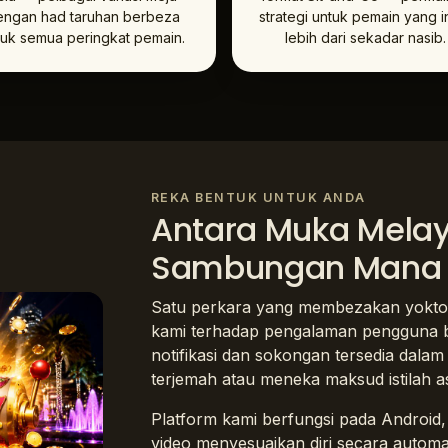
engan had taruhan berbeza
strategi untuk pemain yang i
tuk semua peringkat pemain.
lebih dari sekadar nasib.
REKA BENTUK UNTUK ANDA
Antara Muka Melayu
Sambungan Mana 
Satu perkara yang membezakan yoktoge
kami terhadap pengalaman pengguna b
notifikasi dan sokongan tersedia dala
terjemah atau meneka maksud istilah as
Platform kami berfungsi pada Android,
video menyesuaikan diri secara automa