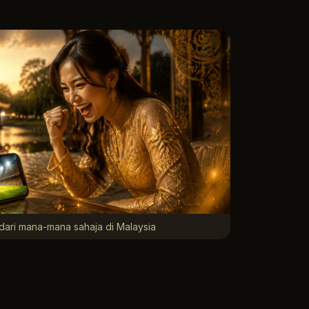
ari mana-mana sahaja di Malaysia