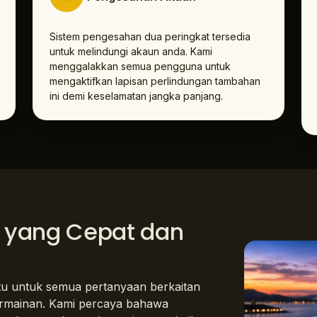
Sistem pengesahan dua peringkat tersedia
untuk melindungi akaun anda. Kami
menggalakkan semua pengguna untuk
mengaktifkan lapisan perlindungan tambahan
ini demi keselamatan jangka panjang.
 yang Cepat dan
u untuk semua pertanyaan berkaitan
ermainan. Kami percaya bahawa