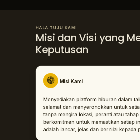
HALA TUJU KAMI
Misi dan Visi yang 
Keputusan
Misi Kami
Menyediakan platform hiburan dalam tal
selamat dan menyeronokkan untuk setia
tanpa mengira lokasi, peranti atau taha
berkomitmen untuk memastikan setiap in
adalah lancar, jelas dan bernilai kepada