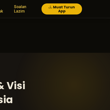
Soalan
Muat Turun
App
uk
Lazim
 Visi
sia